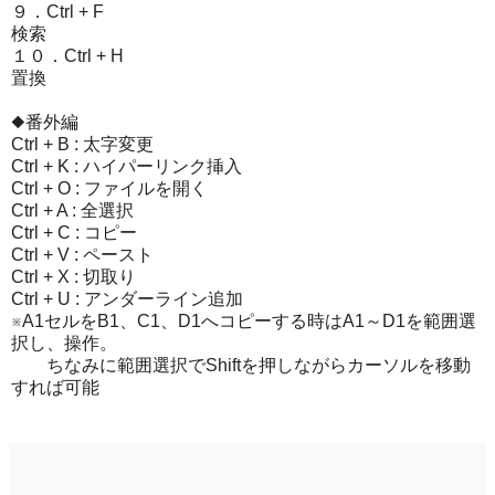
９．Ctrl + F
検索
１０．Ctrl + H
置換
◆番外編
Ctrl + B : 太字変更
Ctrl + K : ハイパーリンク挿入
Ctrl + O : ファイルを開く
Ctrl + A : 全選択
Ctrl + C : コピー
Ctrl + V : ペースト
Ctrl + X : 切取り
Ctrl + U : アンダーライン追加
※A1セルをB1、C1、D1へコピーする時はA1～D1を範囲選
択し、操作。
ちなみに範囲選択でShiftを押しながらカーソルを移動
すれば可能