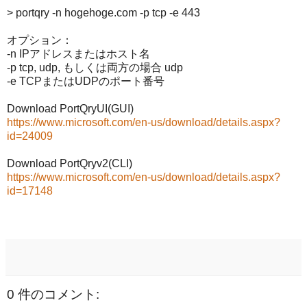
> portqry -n hogehoge.com -p tcp -e 443
オプション：
-n IPアドレスまたはホスト名
-p tcp, udp, もしくは両方の場合 udp
-e TCPまたはUDPのポート番号
Download PortQryUI(GUI)
https://www.microsoft.com/en-us/download/details.aspx?
id=24009
Download PortQryv2(CLI)
https://www.microsoft.com/en-us/download/details.aspx?
id=17148
0 件のコメント: