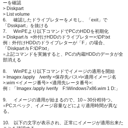
ーを確認
> Diskpart
> List volume
6. 確認したドライブレターをメモし、「exit」で
「Dsskpart」を抜ける
7. WinPEより以下コマンドでPCのHDDを初期化
> Diskpart /s <外付けHDDのドライブレター>:\DP.txt
例：外付けHDDのドライブレターが「F」の場合、
「Diskpart /s F:\DP.txt」
※上記コマンドを実施すると、PCの内蔵HDDのデータが全
部消える
8. WinPEより以下コマンドでイメージの適用を開始
> Imagex /apply /verify <保存先パス>\<適用イメージ名
>.wim <イメージ番号> <適用先レータ番号>:
例：「Imagex /apply /verify F:\Windows7x86.wim 1 D:」
9. イメージの適用が始まるので、10～30分程待つ。
※PCスペック、イメージ容量などにより適用時間が異な
る。
10. 以下の文字が表示され、正常にイメージが適用出来た