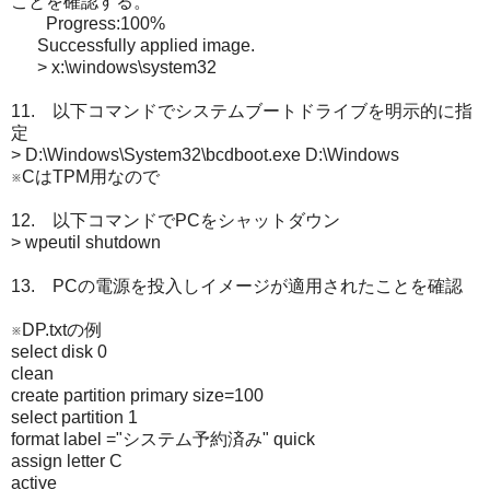
ことを確認する。
Progress:100%
Successfully applied image.
> x:\windows\system32
11. 以下コマンドでシステムブートドライブを明示的に指
定
> D:\Windows\System32\bcdboot.exe D:\Windows
※CはTPM用なので
12. 以下コマンドでPCをシャットダウン
> wpeutil shutdown
13. PCの電源を投入しイメージが適用されたことを確認
※DP.txtの例
select disk 0
clean
create partition primary size=100
select partition 1
format label ="システム予約済み" quick
assign letter C
active